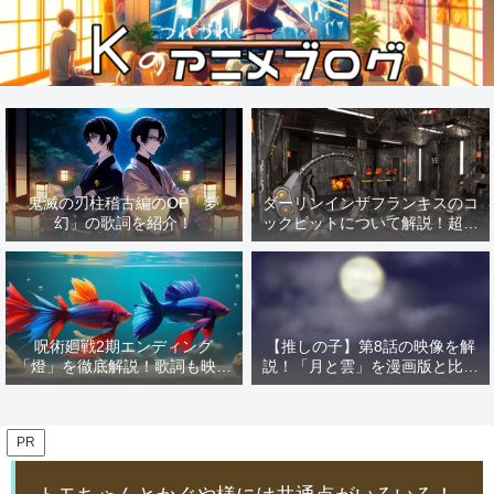
鬼滅の刃柱稽古編のOP「夢
ダーリンインザフランキスのコ
幻」の歌詞を紹介！
ックピットについて解説！超有
名な「あの作品」の影響を解
説！
呪術廻戦2期エンディング
【推しの子】第8話の映像を解
「燈」を徹底解説！歌詞も映像
説！「月と雲」を漫画版と比較
も解説しちゃいます！
すればMEMの憧れが見える！
PR