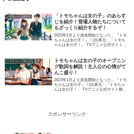
「トモちゃんは女の子」のあらす
トモちゃんは女の子
じを紹介！登場人物たちについて
もざっくり紹介するぞ！
2023年1月より放送開始となった、『トモ
ちゃんは女の子！』！(出典元：「トモち
ゃんは女の子！」 TVアニメ公式サイト柳
田史太先生によるお祝いイラスト)このア
ニメは元はTwitter上で星海社が展開してい
る日刊4コマ漫画配信サービス「ツイ4...
トモちゃんは女の子のオープニン
トモちゃんは女の子
グ歌詞を解説！主人公の心情がて
んこ盛り！
2023年1月より放送開始となった、『トモ
ちゃんは女の子』！(出典元：「トモちゃ
んは女の子！」 TVアニメ公式サイト柳田
史太先生によるお祝いイラスト)このアニ
メは元はTwitter上で星海社が展開している
日刊4コマ漫画配信サービス「ツイ4」...
スポンサーリンク