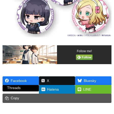
Follow me!
Facebook
X
Bluesky
Threads
Hatena
LINE
Copy