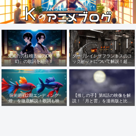
鬼滅の刃柱稽古編のOP「夢
ダーリンインザフランキスのコ
幻」の歌詞を紹介！
ックピットについて解説！超有
名な「あの作品」の影響を解
説！
呪術廻戦2期エンディング
【推しの子】第8話の映像を解
「燈」を徹底解説！歌詞も映像
説！「月と雲」を漫画版と比較
も解説しちゃいます！
すればMEMの憧れが見える！