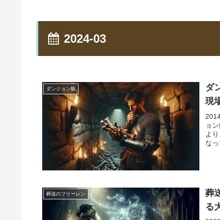
2024-03
ダ
ダンジョン飯
現
20
ョン
より
なっ
葬
葬送のフリーレン
る