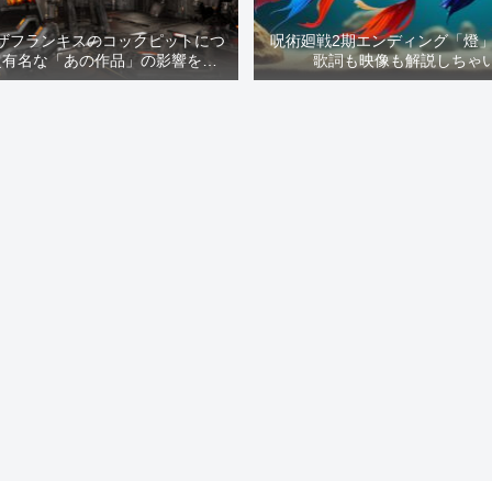
ザフランキスのコックピットにつ
呪術廻戦2期エンディング「燈
超有名な「あの作品」の影響を解
歌詞も映像も解説しちゃ
説！