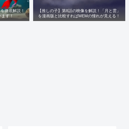
」を徹底解説！
【推しの子】第8話の映像を解説！「月と雲」
います！
を漫画版と比較すればMEMの憧れが見える！