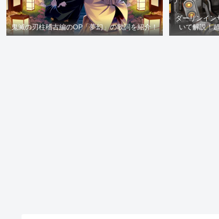
ダーリンイン
鬼滅の刃柱稽古編のOP「夢幻」の歌詞を紹介！
いて解説！