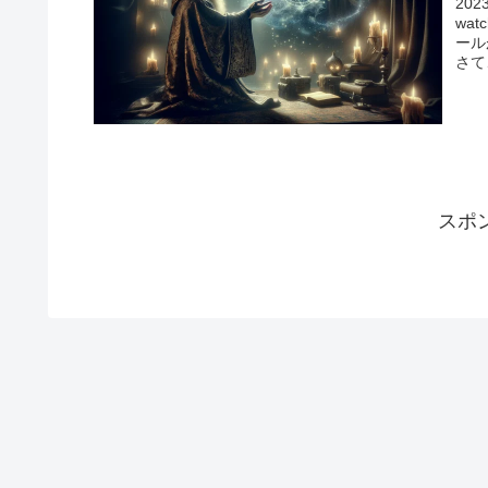
20
wa
ール
さて
スポ