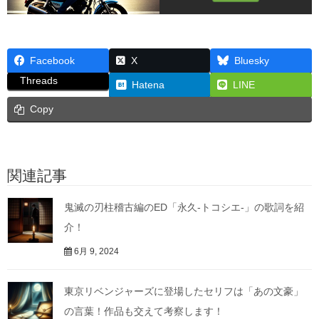
Facebook
X
Bluesky
Threads
Hatena
LINE
Copy
関連記事
鬼滅の刃柱稽古編のED「永久-トコシエ-」の歌詞を紹
介！
6月 9, 2024
東京リベンジャーズに登場したセリフは「あの文豪」
の言葉！作品も交えて考察します！