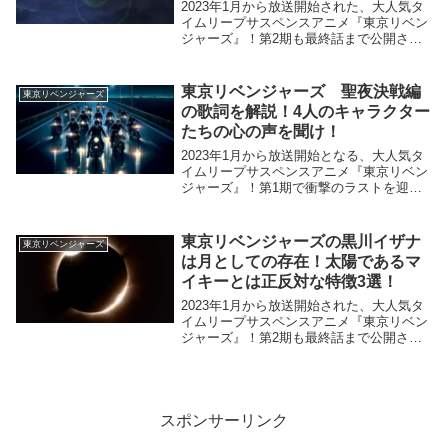
2023年1月から放送開始された、大人気タ
イムリープサスペンスアニメ『東京リベン
ジャーズ』！第2期も最終話まで公開さ
れ、とうとう聖夜決戦編も完結しました！
(出典元：TVアニメ『東京リベンジャー
ズ』公式サイト)この東京リベンジャーズ
東京リベンジャーズ 聖夜決戦編
東京リベンジャーズ
ですが、ア...
の歌詞を解説！4人のキャラクター
たちの心の声を聞け！
2023年1月から放送開始となる、大人気タ
イムリープサスペンスアニメ『東京リベン
ジャーズ』！第1期で衝撃のラストを迎え
た花垣武道(タケミチ)は、初っ端からどう
なってしまうのか。期待が高まりますよ
ね！(出典元：TVアニメ『東京リベンジャ
東京リベンジャーズの黒川イザナ
東京リベンジャーズ
ーズ』...
は月としての存在！太陽であるマ
イキーとは正反対な特徴3選！
2023年1月から放送開始された、大人気タ
イムリープサスペンスアニメ『東京リベン
ジャーズ』！第2期も最終話まで公開さ
れ、とうとう聖夜決戦編も完結しました！
(出典元：TVアニメ『東京リベンジャー
ズ』公式サイト)この東京リベンジャーズ
ですが、第...
スポンサーリンク