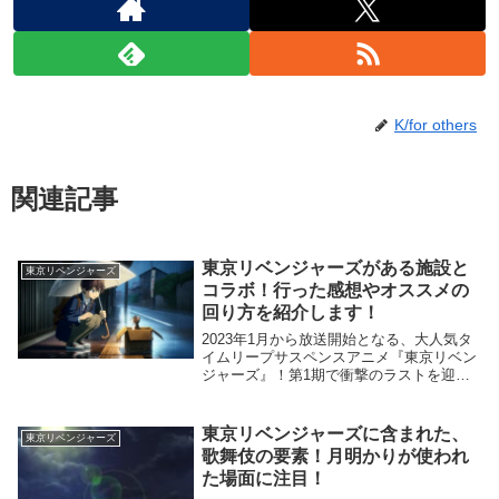
K/for others
関連記事
東京リベンジャーズがある施設と
東京リベンジャーズ
コラボ！行った感想やオススメの
回り方を紹介します！
2023年1月から放送開始となる、大人気タ
イムリープサスペンスアニメ『東京リベン
ジャーズ』！第1期で衝撃のラストを迎え
た花垣武道(タケミチ)は、初っ端からどう
なってしまうのか。期待が高まりますよ
ね！(出典元：TVアニメ『東京リベンジャ
東京リベンジャーズに含まれた、
東京リベンジャーズ
ーズ』...
歌舞伎の要素！月明かりが使われ
た場面に注目！