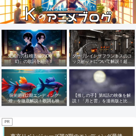
鬼滅の刃柱稽古編のOP「夢
ダーリンインザフランキスのコ
幻」の歌詞を紹介！
ックピットについて解説！超有
名な「あの作品」の影響を解
説！
呪術廻戦2期エンディング
【推しの子】第8話の映像を解
「燈」を徹底解説！歌詞も映像
説！「月と雲」を漫画版と比較
も解説しちゃいます！
すればMEMの憧れが見える！
PR