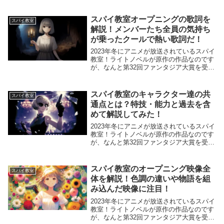
した作品！アニメも凄い作品になるので
は、と期待される作品です！(出典元：TV
アニメ「スパイ教室」公式サイト)さて、
スパイ教室オープニングの歌詞を
スパイ教室
そんな...
解説！メンバーたち全員の気持ち
が乗ったクールで熱い歌詞だ！
2023年冬にアニメが放送されているスパイ
教室！ライトノベルが原作の作品なのです
が、なんと第32回ファンタジア大賞を受賞
した作品！アニメも凄い作品になるので
は、と期待される作品です！(出典元：TV
アニメ「スパイ教室」公式サイト)さて、
スパイ教室のキャラクター達の共
スパイ教室
そんな...
通点とは？特技・能力と過去を含
めて解説してみた！
2023年冬にアニメが放送されているスパイ
教室！ライトノベルが原作の作品なのです
が、なんと第32回ファンタジア大賞を受賞
した作品！アニメも凄い作品になるのでは
と期待される作品です！(出典元：animate
Times)この作品に登場するキャ...
スパイ教室のオープニング映像全
スパイ教室
体を解説！色調の違いや物語を組
み込んだ映像に注目！
2023年冬にアニメが放送されているスパイ
教室！ライトノベルが原作の作品なのです
が、なんと第32回ファンタジア大賞を受賞