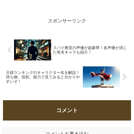
した作品！アニメも凄い作品になるので
は、と期待される作品です！(出典元：TV
アニメ「スパイ教室」公式サイト)さて、
そんな...
スポンサーリンク
スパイ教室の声優が超豪華！各声優が演じ
た有名キャラも紹介！
王様ランキングのキャラクター名を解説！
持ち物、役割、能力で見てみると分かりや
すいぞ！
コメント
コメントを書き込む