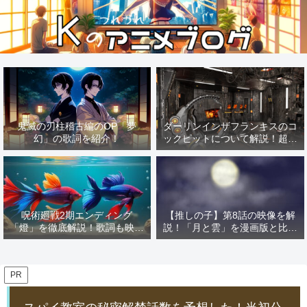
鬼滅の刃柱稽古編のOP「夢
ダーリンインザフランキスのコ
幻」の歌詞を紹介！
ックピットについて解説！超有
名な「あの作品」の影響を解
説！
呪術廻戦2期エンディング
【推しの子】第8話の映像を解
「燈」を徹底解説！歌詞も映像
説！「月と雲」を漫画版と比較
も解説しちゃいます！
すればMEMの憧れが見える！
PR