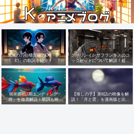
鬼滅の刃柱稽古編のOP「夢
ダーリンインザフランキスのコ
幻」の歌詞を紹介！
ックピットについて解説！超有
名な「あの作品」の影響を解
説！
呪術廻戦2期エンディング
【推しの子】第8話の映像を解
「燈」を徹底解説！歌詞も映像
説！「月と雲」を漫画版と比較
も解説しちゃいます！
すればMEMの憧れが見える！