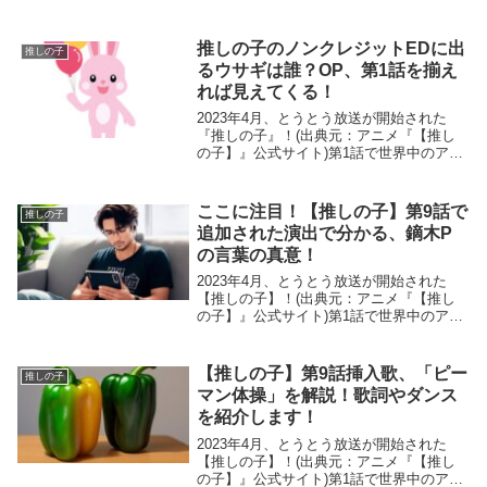
幕を閉じ、その後も大躍進を続けて非常に
高い人気を保ち続けている作品です！そん
な【推しの子】がX (Twitter) でトレ...
推しの子のノンクレジットEDに出
推しの子
るウサギは誰？OP、第1話を揃え
れば見えてくる！
2023年4月、とうとう放送が開始された
『推しの子』！(出典元：アニメ『【推し
の子】』公式サイト)第1話で世界中のアニ
メファンからも異例の高評価を受け、そし
て先日、第5話も公開されましたね。そし
て、そのエンディングを飾るのは、女王蜂
ここに注目！【推しの子】第9話で
推しの子
による「...
追加された演出で分かる、鏑木P
の言葉の真意！
2023年4月、とうとう放送が開始された
【推しの子】！(出典元：アニメ『【推し
の子】』公式サイト)第1話で世界中のアニ
メファンからも異例の高評価を受けている
作品。そして、第9話も放送されました。
さて、その第9話でも登場するのが、鏑木
【推しの子】第9話挿入歌、「ピー
推しの子
プロデュ...
マン体操」を解説！歌詞やダンス
を紹介します！
2023年4月、とうとう放送が開始された
【推しの子】！(出典元：アニメ『【推し
の子】』公式サイト)第1話で世界中のアニ