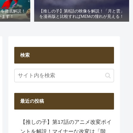
」を徹底解説！
【推しの子】第8話の映像を解説！「月と雲」
います！
を漫画版と比較すればMEMの憧れが見える！
検索
最近の投稿
【推しの子】第17話のアニメ改変ポイ
ントを解説！マイナーな改変は「階