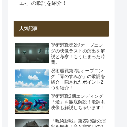
エ-」の歌詞を紹介！
人気記事
呪術廻戦第2期オープニン
グの映像ラストの演出を解
説と考察！もう止まった時
間。
呪術廻戦第2期オープニン
グ「青のすみか」の歌詞を
紹介！隠されたポイント2
つを紹介！
呪術廻戦2期エンディング
「燈」を徹底解説！歌詞も
映像も解説しちゃいます！
『呪術廻戦』第2期5話の演
出を解説！音と非常口の2