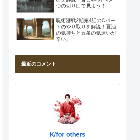
つの切り口で見よう！
呪術廻戦2期第4話のCパー
トのやり取りを解説！夏油
の気持ちと五条の気遣いが
辛い。
最近のコメント
K/for others