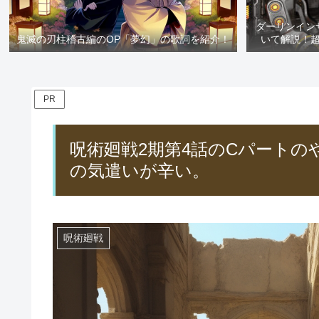
ダーリンイン
鬼滅の刃柱稽古編のOP「夢幻」の歌詞を紹介！
いて解説！
PR
呪術廻戦2期第4話のCパート
の気遣いが辛い。
呪術廻戦