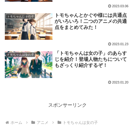
2023.03.06
トモちゃんとかぐや様には共通点
トモちゃんは女の子
がいろいろ！二つのアニメの共通
点をまとめてみた！
2023.01.23
「トモちゃんは女の子」のあらす
トモちゃんは女の子
じを紹介！登場人物たちについて
もざっくり紹介するぞ！
2023.01.20
スポンサーリンク
ホーム
アニメ
トモちゃんは女の子