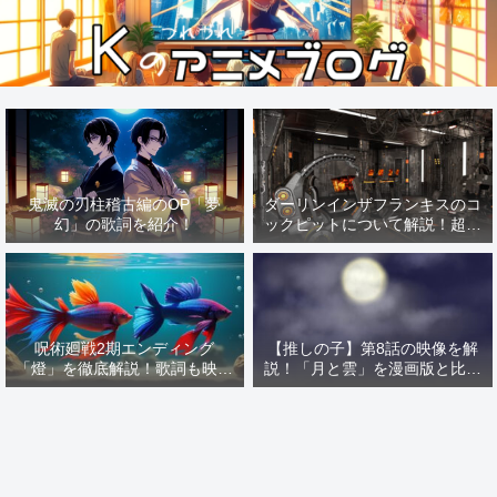
鬼滅の刃柱稽古編のOP「夢
ダーリンインザフランキスのコ
幻」の歌詞を紹介！
ックピットについて解説！超有
名な「あの作品」の影響を解
説！
呪術廻戦2期エンディング
【推しの子】第8話の映像を解
「燈」を徹底解説！歌詞も映像
説！「月と雲」を漫画版と比較
も解説しちゃいます！
すればMEMの憧れが見える！