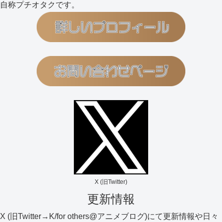
自称プチオタクです。
X (旧Twitter)
更新情報
X (旧Twitter→K/for others@アニメブログ)にて更新情報や日々