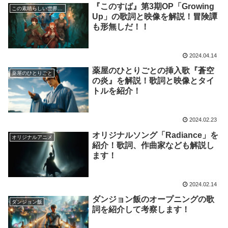
『このすば』第3期OP「Growing
この素晴らしい世界に祝福を
Up」の歌詞と映像を解説！冒険譚
も形無しだ！！
2024.04.14
薬屋のひとりごとの挿入歌『蒼空
薬屋のひとりごと
の炎』を解説！歌詞と映像とタイ
トルを紹介！
2024.02.23
オリジナルソング「Radiance」を
オリジナルアニメ
紹介！歌詞、作曲家なども解説し
ます！
2024.02.14
ダンジョン飯のオープニングの歌
ダンジョン飯
詞を紹介して考察します！