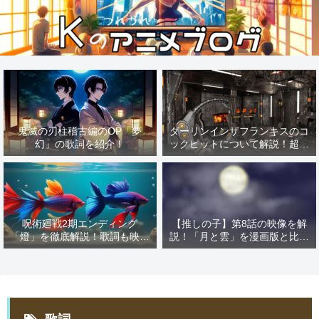
鬼滅の刃柱稽古編のOP「夢
ダーリンインザフランキスのコ
幻」の歌詞を紹介！
ックピットについて解説！超有
名な「あの作品」の影響を解
説！
呪術廻戦2期エンディング
【推しの子】第8話の映像を解
「燈」を徹底解説！歌詞も映像
説！「月と雲」を漫画版と比較
も解説しちゃいます！
すればMEMの憧れが見える！