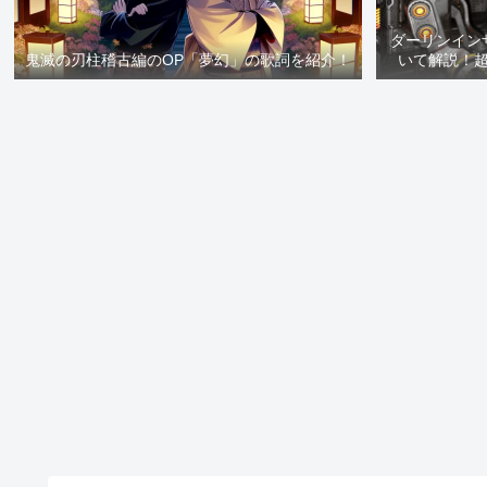
ダーリンイン
鬼滅の刃柱稽古編のOP「夢幻」の歌詞を紹介！
いて解説！