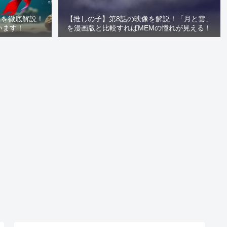
」を徹底解説！
【推しの子】第8話の映像を解説！「月と雲」
います！
を漫画版と比較すればMEMの憧れが見える！