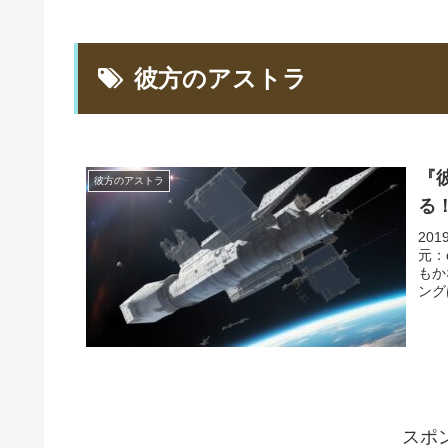
彼方のアストラ
『
彼方のアストラ
る
20
元：
もか
ングは
スポ