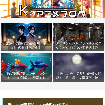
鬼滅の刃柱稽古編のOP「夢
ダーリンインザフランキスのコ
幻」の歌詞を紹介！
ックピットについて解説！超有
名な「あの作品」の影響を解
説！
呪術廻戦2期エンディング
【推しの子】第8話の映像を解
「燈」を徹底解説！歌詞も映像
説！「月と雲」を漫画版と比較
も解説しちゃいます！
すればMEMの憧れが見える！