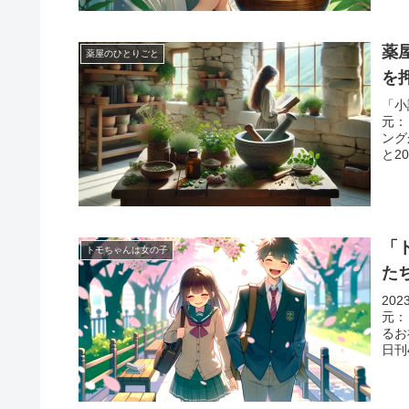
薬
薬屋のひとりごと
を
「小
元：
ング
と2
「
トモちゃんは女の子
た
20
元：
るお
日刊