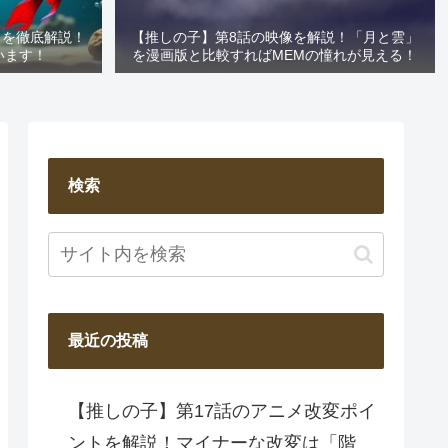
」を徹底解説！
【推しの子】第8話の映像を解説！「月と雲」
います！
を漫画版と比較すればMEMの憧れが見える！
検索
最近の投稿
【推しの子】第17話のアニメ改変ポイ
ントを解説！マイナーな改変は「階