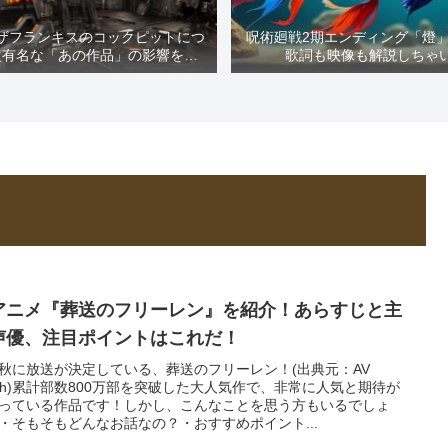
ザフランキスのコックピットにつ
呪術廻戦2期エンディング「燈
超有名な「あの作品」の影響を解
歌詞も映像も解説しちゃ
説！
アニメ『葬送のフリーレン』を紹介！あらすじと主
声優、注目ポイントはこれだ！
秋に放送が決定している、葬送のフリーレン！(出典元：AV
tch)累計部数800万部を突破した大人気作で、非常に人気と期待が
っている作品です！しかし、こんなことを思う方もいるでしょ
・そもそもどんなお話なの？・おすすめポイント...