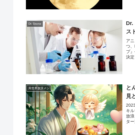
D
Dr. Stone
ス
アニ
つ、
プ』
決定
と
異世界放浪メシ
見
20
キル
放浪
ター