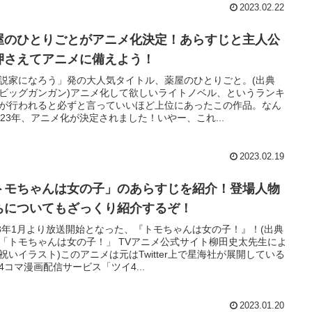
2023.02.22
屋のひとりごとがアニメ化決定！あらすじと主人公
押さえてアニメに備えよう！
説家になろう」発の大人気タイトル、薬屋のひとりごと。(出典
ビッグガンガン)アニメ化して欲しいライトノベル、というランキ
が行われると必ずと言っていいほど上位にあったこの作品。なん
023年、アニメ化が決定されました！いやー、これ...
2023.02.19
トモちゃんは女の子」のあらすじを紹介！登場人物
ちについてもざっくり紹介するぞ！
23年1月より放送開始となった、『トモちゃんは女の子！』！(出典
「トモちゃんは女の子！」 TVアニメ公式サイト柳田史太先生によ
祝いイラスト)このアニメは元はTwitter上で星海社が展開している
4コマ漫画配信サービス「ツイ4...
2023.01.20