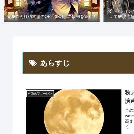
ダーリンイン
鬼滅の刃柱稽古編のOP「夢幻」の歌詞を紹介！
いて解説！
あらすじ
秋
葬送のフリーレン
演
この
wa
高ま
う。