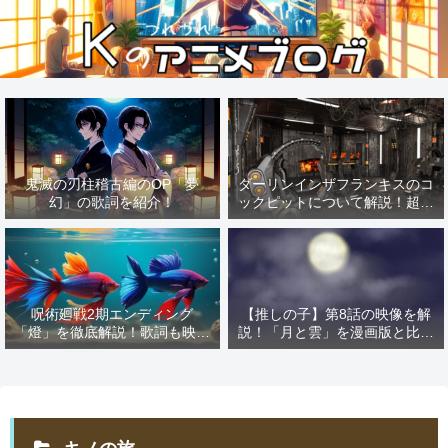
鬼滅の刃柱稽古編のOP「夢
ダーリンインザフランキスのコ
幻」の歌詞を紹介！
ックピットについて解説！超有
名な「あの作品」の影響を解
説！
呪術廻戦2期エンディング
【推しの子】第8話の映像を解
「燈」を徹底解説！歌詞も映像
説！「月と雲」を漫画版と比較
も解説しちゃいます！
すればMEMの憧れが見える！