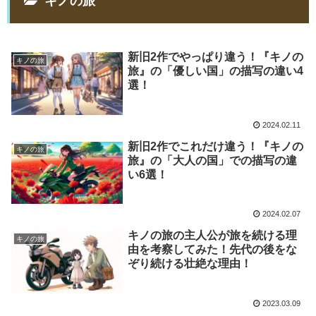
キノの旅
新旧2作でやっぱり違う！『キノの
キノの旅
旅』の「優しい国」の描写の違い4
選！
2024.02.11
新旧2作でこれだけ違う！『キノの
キノの旅
旅』の「大人の国」での描写の違
い6選！
2024.02.07
キノの旅の主人公が旅を続ける理
キノの旅
由を考察してみた！先代の後をな
ぞり続ける壮絶な理由！
2023.03.09